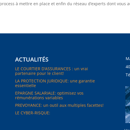
process à mettre en place et enfin du réseau d’experts dont vous 
ACTUALITÉS
M
40
LE COURTIER D’ASSURANCES : un vrai
partenaire pour le client!
Té
LA PROTECTION JURIDIQUE: une garantie
essentielle
EPARGNE SALARIALE: optimisez vos
rémunérations variables
PREVOYANCE: un outil aux multiples facettes!
LE CYBER-RISQUE: