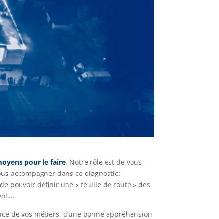
moyens pour le faire
. Notre rôle est de vous
 vous accompagner dans ce diagnostic:
de pouvoir définir une « feuille de route » des
vol….
ance de vos métiers, d’une bonne appréhension