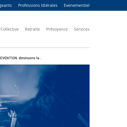
igeants
Professions libérales
Evenementiel
Collective
Retraite
Prévoyance
Services
EVENTION: diminuons la...